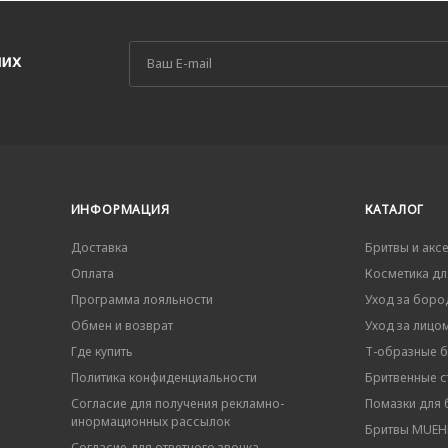
ших
ИНФОРМАЦИЯ
КАТАЛОГ
Доставка
Бритвы и акс
Оплата
Косметика дл
Программа лояльности
Уход за боро
Обмен и возврат
Уход за лицо
Где купить
Т-образные 
Политика конфиденциальности
Бритвенные ст
Согласие для получения рекламно-
Помазки для 
инормационных рассылок
Бритвы MUEHL
Согласие для ответного звонка