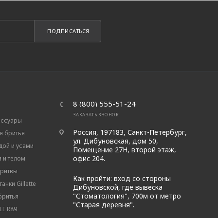
ПОДПИСАТЬСЯ
8 (800) 555-51-24
ЗАКАЗАТЬ ЗВОНОК
ессуары
Россия, 197183, Санкт-Петербург,
я бритья
ул. Дибуновская, дом 50,
дой и усами
Помещение 27Н, второй этаж,
офис 204.
м и телом
бритвы
Как пройти: вход со стороны
анки Gillette
Дибуновской, где вывеска
"Стоматология", 700м от метро
бритья
"Старая деревня".
E R89