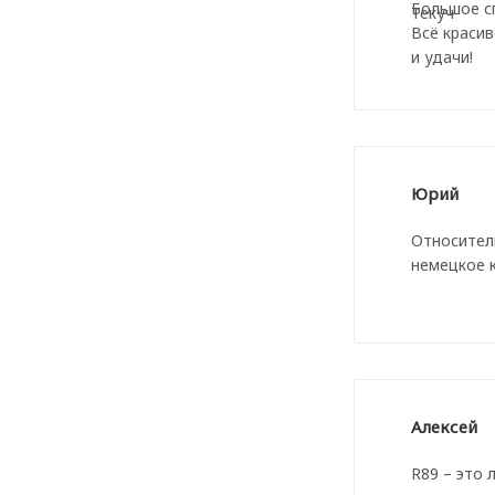
Большое сп
Всё красив
и удачи!
Юрий
Относитель
немецкое к
Алексей
R89 – это 