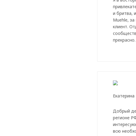
привлекат
и бритва, 
Muehle, за
клиент. О
сообщества
прекрасно.
Добрый де
регионе Р
интересую
всю необх