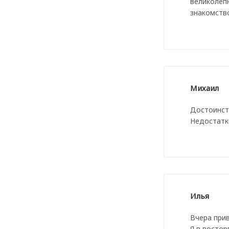
великолеп
знакомств
Михаил
Достоинств
Недостатки
Илья
Вчера прив
Я в востор