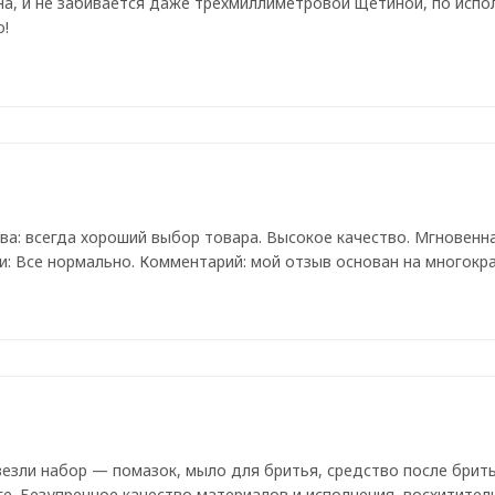
на, и не забивается даже трехмиллиметровой щетиной, по испо
о!
а: всегда хороший выбор товара. Высокое качество. Мгновенна
: Все нормально. Комментарий: мой отзыв основан на многокра
езли набор — помазок, мыло для бритья, средство после бритья
ге. Безупречное качество материалов и исполнения, восхитите