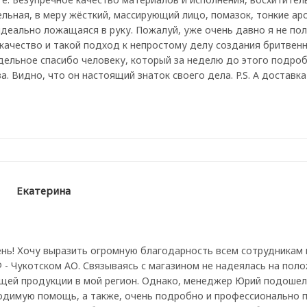
ельная, в меру жёсткий, массирующий лицо, помазок, тонкие а
идеально ложащаяся в руку. Пожалуй, уже очень давно я не пол
 качество и такой подход к непростому делу создания бритвен
тдельное спасибо человеку, который за неделю до этого подро
. Видно, что он настоящий знаток своего дела. P.S. А доставк
Екатерина
нь! Хочу выразить огромную благодарность всем сотрудникам и
Ф - Чукотском АО. Связываясь с магазином не надеялась на по
щей продукции в мой регион. Однако, менеджер Юрий подошел
одимую помощь, а также, очень подробно и профессионально 