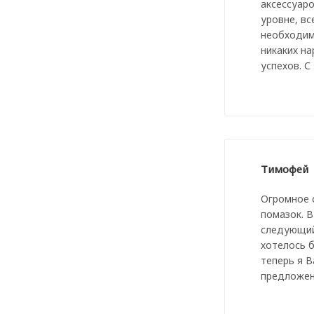
аксессуаро
уровне, вс
необходим
никаких на
успехов. 
Тимофей
Огромное с
помазок. В
следующий 
хотелось 
теперь я В
предложен