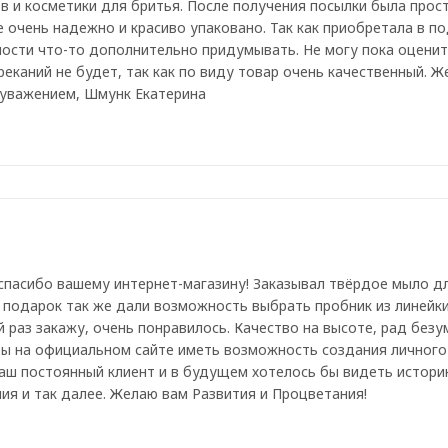
в и косметики для бритья. После получения посылки была прос
е очень надежно и красиво упаковано. Так как приобретала в п
ости что-то дополнительно придумывать. Не могу пока оценит
реканий не будет, так как по виду товар очень качественный. 
С уважением, Шмунк Екатерина
пасибо вашему интернет-магазину! Заказывал твёрдое мыло для б
 подарок так же дали возможность выбрать пробник из линейки
раз закажу, очень понравилось. Качество на высоте, рад безу
бы на официальном сайте иметь возможность создания личного
аш постоянный клиент и в будущем хотелось бы видеть историю
ия и так далее. Желаю вам Развития и Процветания!