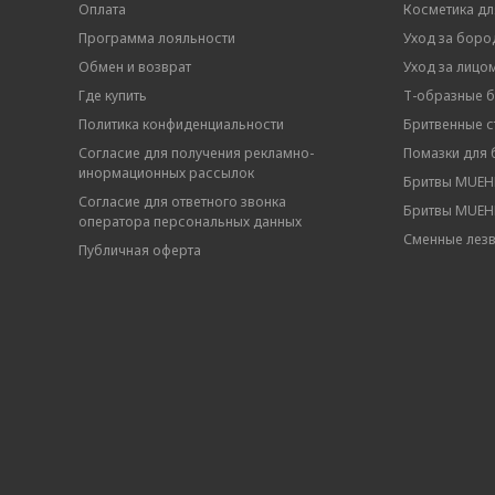
Оплата
Косметика дл
Программа лояльности
Уход за боро
Обмен и возврат
Уход за лицо
Где купить
Т-образные 
Политика конфиденциальности
Бритвенные ст
Согласие для получения рекламно-
Помазки для 
инормационных рассылок
Бритвы MUEHL
Согласие для ответного звонка
Бритвы MUEHL
оператора персональных данных
Сменные лез
Публичная оферта