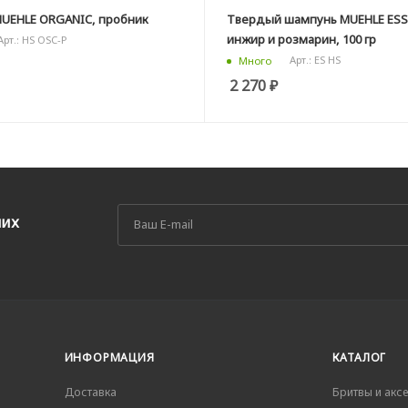
UEHLE ORGANIC, пробник
Твердый шампунь MUEHLE ESS
инжир и розмарин, 100 гр
Арт.: HS OSC-P
Арт.: ES HS
Много
2 270
₽
ших
ИНФОРМАЦИЯ
КАТАЛОГ
Доставка
Бритвы и акс