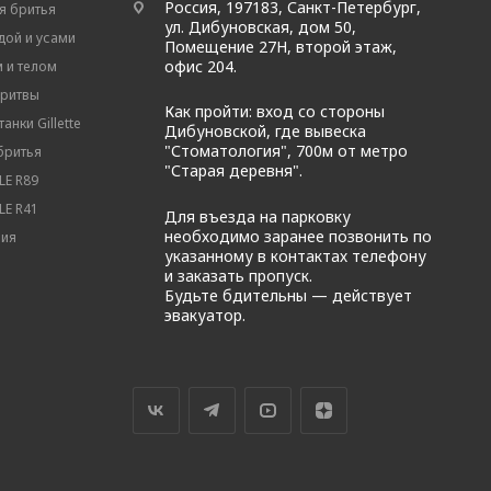
Россия, 197183, Санкт-Петербург,
я бритья
ул. Дибуновская, дом 50,
дой и усами
Помещение 27Н, второй этаж,
офис 204.
м и телом
бритвы
Как пройти: вход со стороны
анки Gillette
Дибуновской, где вывеска
"Стоматология", 700м от метро
бритья
"Старая деревня".
E R89
E R41
Для въезда на парковку
необходимо заранее позвонить по
вия
указанному в контактах телефону
и заказать пропуск.
Будьте бдительны — действует
эвакуатор.