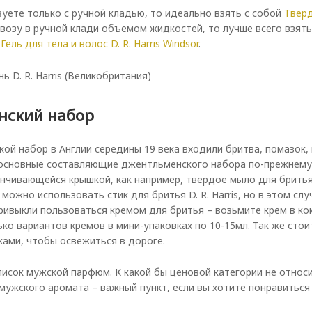
вуете только с ручной кладью, то идеально взять с собой
Тверд
возу в ручной клади объемом жидкостей, то лучше всего взять
–
Гель для тела и волос D. R. Harris Windsor
.
нский набор
ой набор в Англии середины 19 века входили бритва, помазок,
 основные составляющие джентльменского набора по-прежнему 
инчивающейся крышкой, как например, твердое мыло для бритья
, можно использовать стик для бритья D. R. Harris, но в этом с
привыкли пользоваться кремом для бритья – возьмите крем в ко
лько вариантов кремов в мини-упаковках по 10-15мл. Так же ст
ами, чтобы освежиться в дороге.
писок мужской парфюм. К какой бы ценовой категории не относ
мужского аромата – важный пункт, если вы хотите понравиться