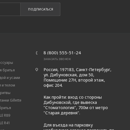
ПОДПИСАТЬСЯ
8 (800) 555-51-24
ЗАКАЗАТЬ ЗВОНОК
ессуары
Россия, 197183, Санкт-Петербург,
я бритья
ул. Дибуновская, дом 50,
дой и усами
Помещение 27Н, второй этаж,
офис 204.
м и телом
бритвы
Как пройти: вход со стороны
анки Gillette
Дибуновской, где вывеска
"Стоматология", 700м от метро
бритья
"Старая деревня".
E R89
E R41
Для въезда на парковку