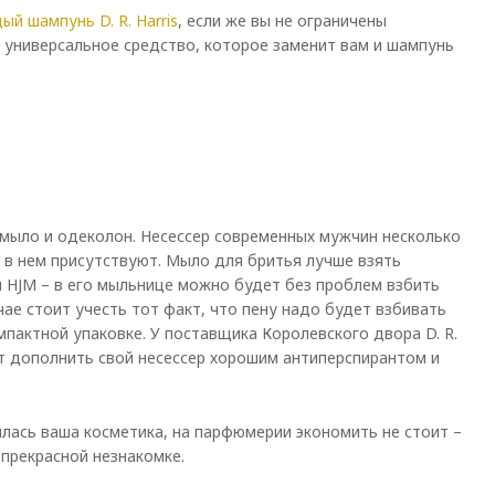
ый шампунь D. R. Harris
, если же вы не ограничены
 универсальное средство, которое заменит вам и шампунь
 мыло и одеколон. Несессер современных мужчин несколько
в нем присутствуют. Мыло для бритья лучше взять
 HJM – в его мыльнице можно будет без проблем взбить
лучае стоит учесть тот факт, что пену надо будет взбивать
мпактной упаковке. У поставщика Королевского двора D. R.
оит дополнить свой несессер хорошим антиперспирантом и
илась ваша косметика, на парфюмерии экономить не стоит –
 прекрасной незнакомке.