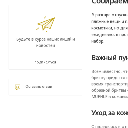
Собираем
В разгаре отпускн
пляжные вещи и п
косметики, но дл
ежедневно, в про
Будьте в курсе наших акций и
набор.
новостей
Важный пун
ПОДПИСАТЬСЯ
Всем известно, ч
бритву придется 
время транспортир
Оставить отзыв
образной бритвы 
MUEHLE в кожаных
Уход за ко
Отправляясь в от