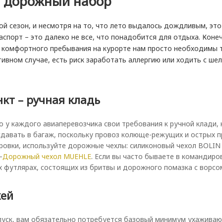
 дорожный набор
ой сезон, и несмотря на то, что лето выдалось дождливым, эт
аспорт – это далеко не все, что понадобится для отдыха. Кон
я комфортного пребывания на курорте нам просто необходимы т
тивном случае, есть риск заработать аллергию или ходить с ш
кт – ручная кладь
то у каждого авиаперевозчика свои требования к ручной клади
сдавать в багаж, поскольку провоз колюще-режущих и острых 
овки, используйте дорожные чехлы: силиконовый чехол BOLIN W
–
Дорожный чехол MUEHLE
. Если вы часто бываете в командиро
 футлярах, состоящих из бритвы и дорожного помазка с ворсо
жей
пуск, вам обязательно потребуется базовый минимум ухаживающ