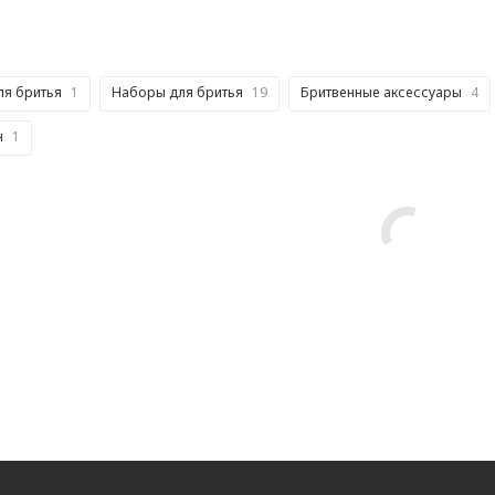
ля бритья
1
Наборы для бритья
19
Бритвенные аксессуары
4
н
1