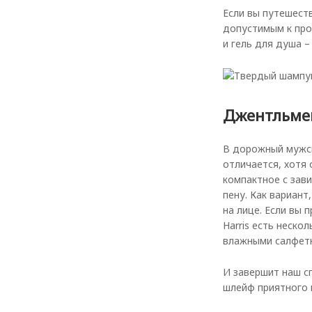
Если вы путешест
допустимым к про
и гель для душа 
Джентльме
В дорожный мужск
отличается, хотя
компактное с зав
пену. Как вариант
на лице. Если вы 
Harris есть неско
влажными салфетк
И завершит наш с
шлейф приятного 