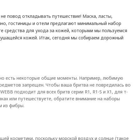
о не повод откладывать путешествие! Маска, ласты,
ечно, гостиницы и отели предлагают минимальный набор
е средства для ухода за кожей, которыми мы пользуемся
елушащейся кожей. Итак, сегодня мы собираем дорожный
, но есть некоторые общие моменты. Например, любимую
предметов запрещен. Чтобы ваша бритва не повредилась во
EBB подходит для всех бритв серии R1, R1-S и X1, для т-
вках или путешествуете, обратите внимание на наборы
м из фибры.
ей косметики, поскольку морской воздух и солнце (такое