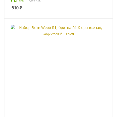
Арт.: KSC
Много
610
₽