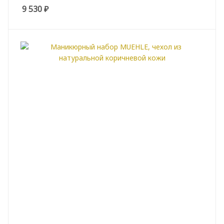
9 530
₽