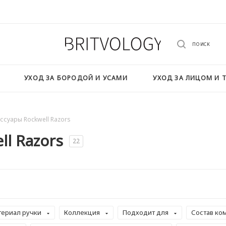
ПОИСК
УХОД ЗА БОРОДОЙ И УСАМИ
УХОД ЗА ЛИЦОМ И 
ссуары Rockwell Razors
ll Razors
22
териал ручки
Коллекция
Подходит для
Состав ко