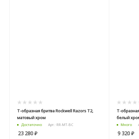
Т-образная бритва Rockwell Razors T2,
Т-образная
матовый хром
белый хро
Арт.: RR-MT-BC
Достаточно
Много
23 280
₽
9 320
₽