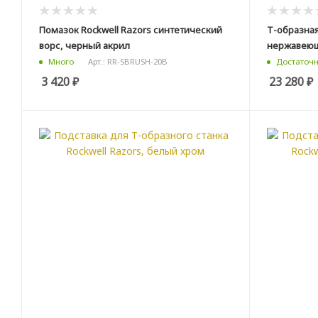
Помазок Rockwell Razors синтетический
Т-образная
ворс, черный акрил
нержавеющ
Арт.: RR-SBRUSH-20B
Много
Достаточ
3 420
₽
23 280
₽