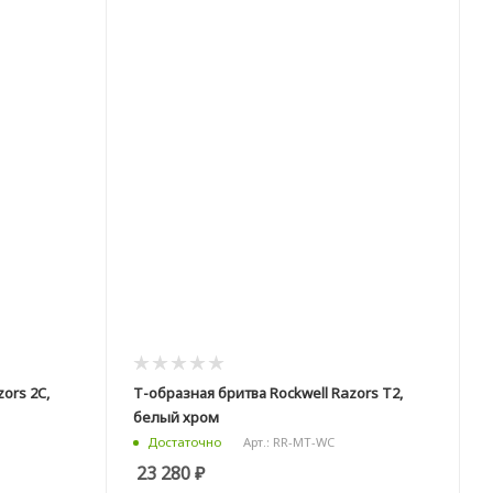
ors 2C,
Т-образная бритва Rockwell Razors T2,
белый хром
Арт.: RR-MT-WC
Достаточно
23 280
₽