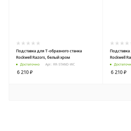
Подставка для Т-образного станка
Подставка 
Rockwell Razors, белый хром
Rockwell R
Арт.: RR-STAND-WC
Достаточно
Достаточ
6 210
₽
6 210
₽