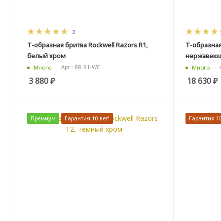
2
Т-образная бритва Rockwell Razors R1,
Т-образная
белый хром
нержавеющ
Арт.: RR-R1-WC
Много
Много
3 880
₽
18 630
₽
Премиум
Гарантия 10 лет!
Гарантия 10