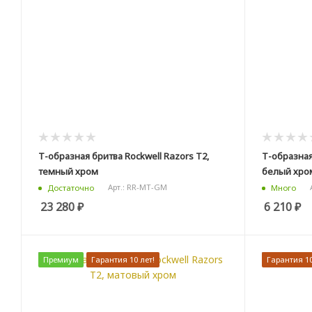
Т-образная бритва Rockwell Razors T2,
Т-образная
темный хром
белый хро
Арт.: RR-MT-GM
Достаточно
Много
23 280
₽
6 210
₽
Премиум
Гарантия 10 лет!
Гарантия 10