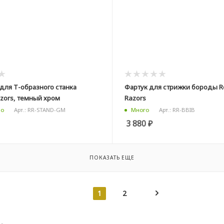
для Т-образного станка
Фартук для стрижки бороды Ro
azors, темный хром
Razors
Арт.: RR-STAND-GM
Арт.: RR-BBIB
но
Много
3 880
₽
ПОКАЗАТЬ ЕЩЕ
1
2