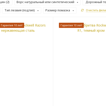
ин (
2
)
Ворс натуральный или синтетический
Дорожный то
Тип лезвия (подтип)
Размер помазка
Очистить филь
Гарантия 10 лет!
Гарантия 10 лет!