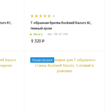
1
ors R1,
Т-образная бритва Rockwell Razors 6C,
темный хром
Арт.: RR-6C-GM
Много
9 320
₽
Лидер продаж