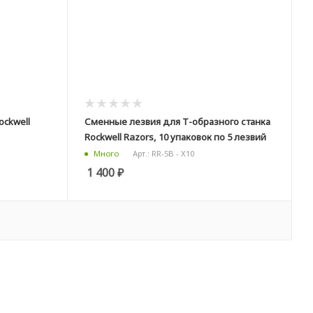
ckwell
Сменные лезвия для Т-образного станка
Rockwell Razors, 10 упаковок по 5 лезвий
Арт.: RR-5B - X10
Много
1 400
₽