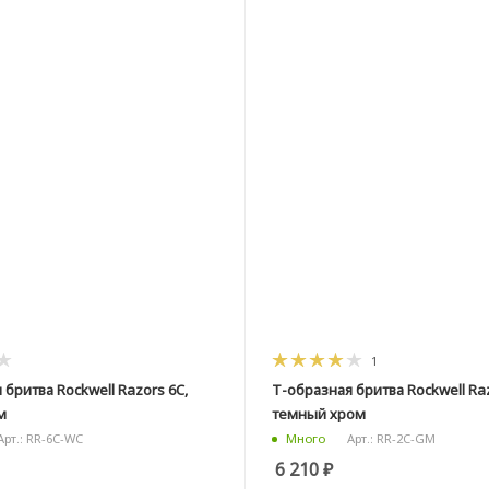
1
 бритва Rockwell Razors 6C,
Т-образная бритва Rockwell Raz
м
темный хром
Арт.: RR-6C-WC
Арт.: RR-2C-GM
Много
6 210
₽