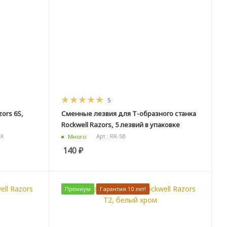
5
ors 6S,
Сменные лезвия для Т-образного станка
Rockwell Razors, 5 лезвий в упаковке
LK
Арт.: RR-5B
Много
140
₽
Премиум
Гарантия 10 лет!