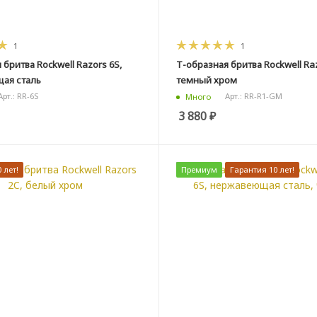
1
1
 бритва Rockwell Razors 6S,
Т-образная бритва Rockwell Raz
ая сталь
темный хром
Арт.: RR-6S
Арт.: RR-R1-GM
Много
3 880
₽
 лет!
Премиум
Гарантия 10 лет!