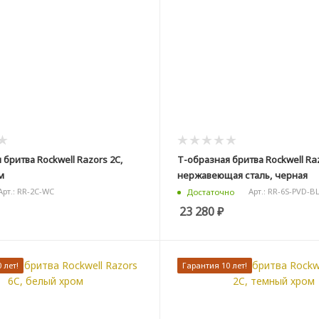
 бритва Rockwell Razors 2C,
Т-образная бритва Rockwell Raz
м
нержавеющая сталь, черная
Арт.: RR-2C-WC
Арт.: RR-6S-PVD-B
Достаточно
23 280
₽
 лет!
Гарантия 10 лет!