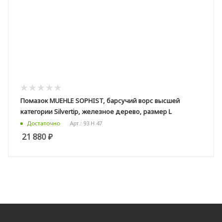
Помазок MUEHLE SOPHIST, барсучий ворс высшей
категории Silvertip, железное дерево, размер L
Арт.: 93 H 47
Достаточно
21 880
₽