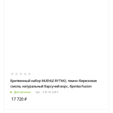
Бритвенный набор MUEHLE RYTMO, темно-бирюзовая
смола, натуральный барсучий ворс, бритва Fusion
Арт.: S 81 M 228 F
Достаточно
17 720
₽