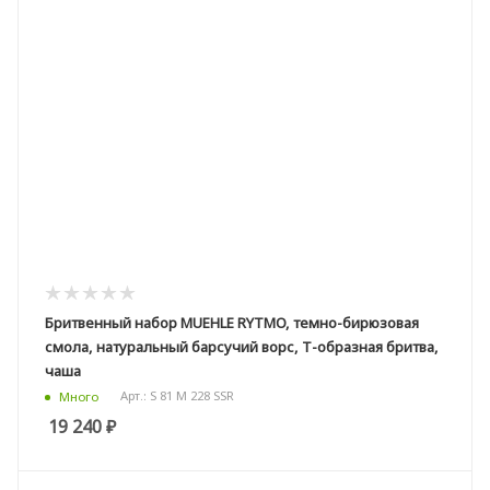
Бритвенный набор MUEHLE RYTMO, темно-бирюзовая
смола, натуральный барсучий ворс, Т-образная бритва,
чаша
Арт.: S 81 M 228 SSR
Много
19 240
₽