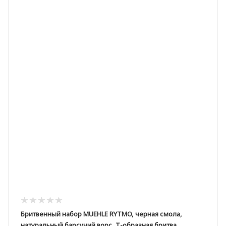
Бритвенный набор MUEHLE RYTMO, черная смола,
натуральный барсучий ворс, Т-образная бритва