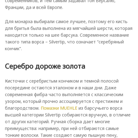
современников, и тем самым задавал тон Версалю,
Франции, да и всей Европе.
Для монарха выбирали самое лучшее, поэтому его кисть
для бритья была выполнена из мягчайшей шерсти, которая
находится только на шее барсука. Современное название
такого типа ворса – Silvertip, что означает “серебряный
кончик”.
Серебро дороже золота
Кисточки с серебристым кончиком и темной полосой
посередине остаются эталоном и в наши дни. Даже
современная фибра часто выполняется с классическим
узором, который прочно ассоциируется с престижем и
благородством.
Помазки MUEHLE
из барсучьего ворса
высшей категории Silvertip собираются вручную, в отличие
от других категорий. Ручная сборка дает многие
преимущества: например, при ней отбираются самые
тонкие волоски. Такие создают самую пышную пену,