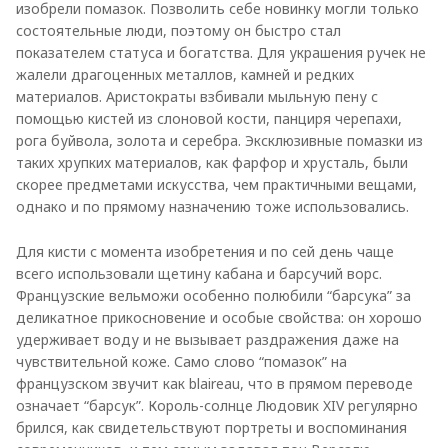
изобрели помазок. Позволить себе новинку могли только
состоятельные люди, поэтому он быстро стал
показателем статуса и богатства. Для украшения ручек не
жалели драгоценных металлов, камней и редких
материалов. Аристократы взбивали мыльную пену с
помощью кистей из слоновой кости, панциря черепахи,
рога буйвола, золота и серебра. Эксклюзивные помазки из
таких хрупких материалов, как фарфор и хрусталь, были
скорее предметами искусства, чем практичными вещами,
однако и по прямому назначению тоже использовались.
Для кисти с момента изобретения и по сей день чаще
всего использовали щетину кабана и барсучий ворс.
Французские вельможи особенно полюбили “барсука” за
деликатное прикосновение и особые свойства: он хорошо
удерживает воду и не вызывает раздражения даже на
чувствительной коже. Само слово “помазок” на
французском звучит как blaireau, что в прямом переводе
означает “барсук”. Король-солнце Людовик XIV регулярно
брился, как свидетельствуют портреты и воспоминания