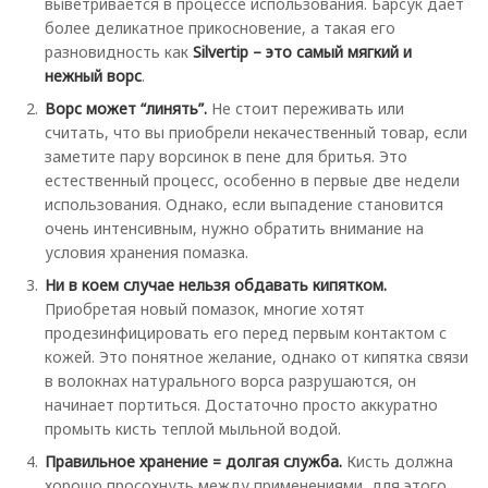
выветривается в процессе использования. Барсук дает
более деликатное прикосновение, а такая его
разновидность как
Silvertip – это самый мягкий и
нежный ворс
.
Ворс может “линять”.
Не стоит переживать или
считать, что вы приобрели некачественный товар, если
заметите пару ворсинок в пене для бритья. Это
естественный процесс, особенно в первые две недели
использования. Однако, если выпадение становится
очень интенсивным, нужно обратить внимание на
условия хранения помазка.
Ни в коем случае нельзя обдавать кипятком.
Приобретая новый помазок, многие хотят
продезинфицировать его перед первым контактом с
кожей. Это понятное желание, однако от кипятка связи
в волокнах натурального ворса разрушаются, он
начинает портиться. Достаточно просто аккуратно
промыть кисть теплой мыльной водой.
Правильное хранение = долгая служба.
Кисть должна
хорошо просохнуть между применениями, для этого