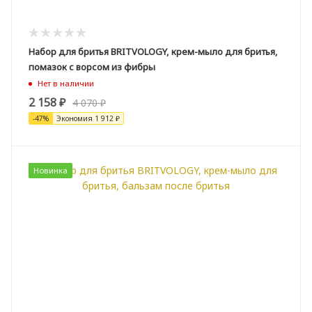
Набор для бритья BRITVOLOGY, крем-мыло для бритья,
помазок с ворсом из фибры
Нет в наличии
2 158
₽
4 070
₽
-
47
%
Экономия
1 912
₽
Новинка