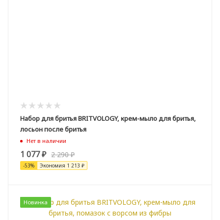
Набор для бритья BRITVOLOGY, крем-мыло для бритья,
лосьон после бритья
Нет в наличии
1 077
₽
2 290
₽
-
53
%
Экономия
1 213
₽
Новинка