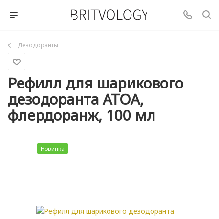
Дезодоранты
Рефилл для шарикового
дезодоранта ATOA,
флeрдоранж, 100 мл
Новинка