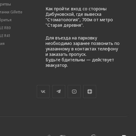
бритвы
Как пройти: вход со стороны
анки Gillette
Дибуновской, где вывеска
"Стоматология", 700м от метро
бритья
"Старая деревня".
E R89
E R41
Для въезда на парковку
необходимо заранее позвонить по
вия
указанному в контактах телефону
и заказать пропуск.
Будьте бдительны — действует
эвакуатор.