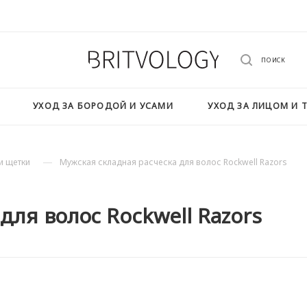
ПОИСК
УХОД ЗА БОРОДОЙ И УСАМИ
УХОД ЗА ЛИЦОМ И 
—
и щетки
Мужская складная расческа для волос Rockwell Razors
для волос Rockwell Razors