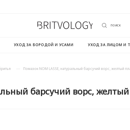
ПОИСК
УХОД ЗА БОРОДОЙ И УСАМИ
УХОД ЗА ЛИЦОМ И 
—
бритья
Помазок NOM LASSE, натуральный барсучий ворс, желтый пл
льный барсучий ворс, желтый