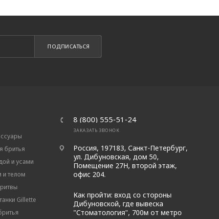
ПОДПИСАТЬСЯ
8 (800) 555-51-24
ЗАКАЗАТЬ ЗВОНОК
ессуары
Россия, 197183, Санкт-Петербург,
я бритья
ул. Дибуновская, дом 50,
дой и усами
Помещение 27Н, второй этаж,
офис 204.
м и телом
бритвы
Как пройти: вход со стороны
анки Gillette
Дибуновской, где вывеска
"Стоматология", 700м от метро
бритья