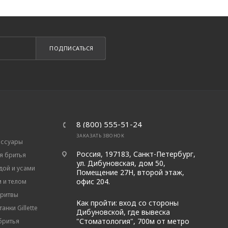
ПОДПИСАТЬСЯ
8 (800) 555-51-24
ЗАКАЗАТЬ ЗВОНОК
ессуары
Россия, 197183, Санкт-Петербург,
я бритья
ул. Дибуновская, дом 50,
дой и усами
Помещение 27Н, второй этаж,
офис 204.
м и телом
бритвы
Как пройти: вход со стороны
анки Gillette
Дибуновской, где вывеска
"Стоматология", 700м от метро
бритья