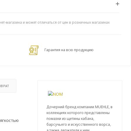
нет-магазина и может отличаться от цен в розничных магазинах
Гарантия на всю продукцию
ЗВРАТ
Дочерний бренд компании MUEHLE, в
коллекциях которого представлены
помазки из щетины кабана,
мягкостью
барсучьего и искусственного ворса,
а также держатели к ним.