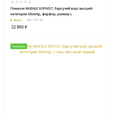
Помазок MUEHLE SOPHIST, барсучий ворс высшей
категории Silvertip, фарфор, размер L
Арт.: 93 P 84
Мало
22 860
₽
Премиум