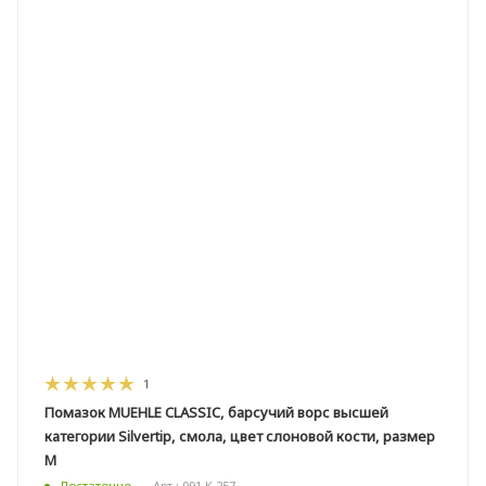
1
Помазок MUEHLE CLASSIC, барсучий ворс высшей
категории Silvertip, смола, цвет слоновой кости, размер
M
Арт.: 091 K 257
Достаточно