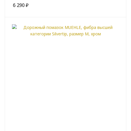
6 290
₽