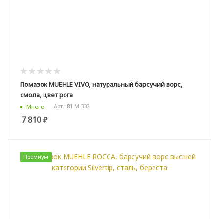
Помазок MUEHLE VIVO, натуральный барсучий ворс,
смола, цвет рога
Арт.: 81 M 332
Много
7 810
₽
Премиум