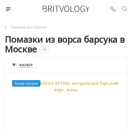
Помазки для бритья
Помазки из ворса барсука в
Москве
42
ФИЛЬТР
Лидер продаж