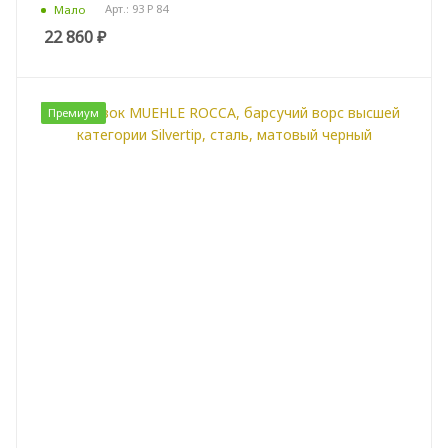
Арт.: 93 P 84
Мало
22 860
₽
Премиум