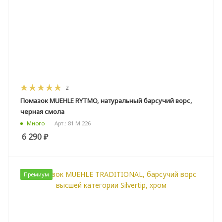
2
Помазок MUEHLE RYTMO, натуральный барсучий ворс,
черная смола
Арт.: 81 M 226
Много
6 290
₽
Премиум