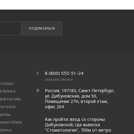
ПОДПИСАТЬСЯ
8 (800) 555-51-24
ЗАКАЗАТЬ ЗВОНОК
ессуары
Россия, 197183, Санкт-Петербург,
я бритья
ул. Дибуновская, дом 50,
дой и усами
Помещение 27Н, второй этаж,
офис 204.
м и телом
бритвы
Как пройти: вход со стороны
анки Gillette
Дибуновской, где вывеска
"Стоматология", 700м от метро
бритья