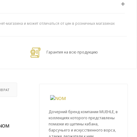
нет-магазина и может отличаться от цен в розничных магазинах
Гарантия на всю продукцию
ЗВРАТ
Дочерний бренд компании MUEHLE, в
коллекциях которого представлены
помазки из щетины кабана,
 NOM
барсучьего и искусственного ворса,
а также держатели к ним.