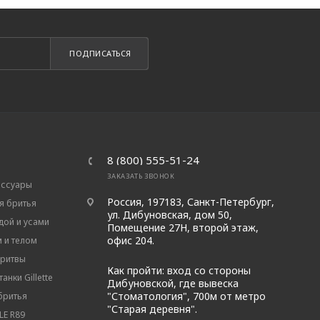
ПОДПИСАТЬСЯ
8 (800) 555-51-24
ЗАКАЗАТЬ ЗВОНОК
ессуары
Россия, 197183, Санкт-Петербург,
я бритья
ул. Дибуновская, дом 50,
дой и усами
Помещение 27Н, второй этаж,
офис 204.
м и телом
бритвы
Как пройти: вход со стороны
анки Gillette
Дибуновской, где вывеска
"Стоматология", 700м от метро
бритья
"Старая деревня".
E R89