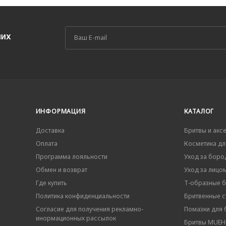
ших
ИНФОРМАЦИЯ
КАТАЛОГ
Доставка
Бритвы и акс
Оплата
Косметика дл
Программа лояльности
Уход за боро
Обмен и возврат
Уход за лицо
Где купить
Т-образные 
Политика конфиденциальности
Бритвенные ст
Согласие для получения рекламно-
Помазки для 
инормационных рассылок
Бритвы MUEHL