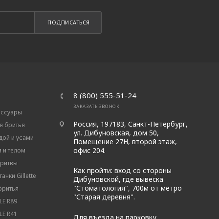
ПОДПИСАТЬСЯ
8 (800) 555-51-24
ЗАКАЗАТЬ ЗВОНОК
ессуары
Россия, 197183, Санкт-Петербург,
я бритья
ул. Дибуновская, дом 50,
дой и усами
Помещение 27Н, второй этаж,
офис 204.
м и телом
бритвы
Как пройти: вход со стороны
анки Gillette
Дибуновской, где вывеска
"Стоматология", 700м от метро
бритья
"Старая деревня".
E R89
E R41
Для въезда на парковку