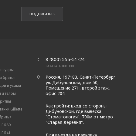
ПОДПИСАТЬСЯ
8 (800) 555-51-24
ЗАКАЗАТЬ ЗВОНОК
ессуары
Россия, 197183, Санкт-Петербург,
я бритья
ул. Дибуновская, дом 50,
дой и усами
Помещение 27Н, второй этаж,
офис 204.
м и телом
бритвы
Как пройти: вход со стороны
анки Gillette
Дибуновской, где вывеска
"Стоматология", 700м от метро
бритья
"Старая деревня".
E R89
E R41
Для въезда на парковку