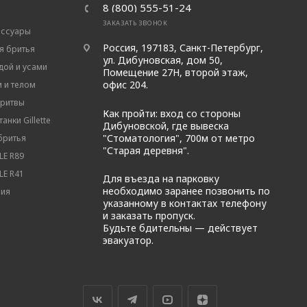
8 (800) 555-51-24
ЗАКАЗАТЬ ЗВОНОК
ессуары
Россия, 197183, Санкт-Петербург,
я бритья
ул. Дибуновская, дом 50,
дой и усами
Помещение 27Н, второй этаж,
офис 204.
м и телом
бритвы
Как пройти: вход со стороны
анки Gillette
Дибуновской, где вывеска
"Стоматология", 700м от метро
бритья
"Старая деревня".
E R89
E R41
Для въезда на парковку
необходимо заранее позвонить по
вия
указанному в контактах телефону
и заказать пропуск.
Будьте бдительны — действует
эвакуатор.