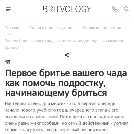
—
—
Главная
Статьи о бритье и уходе
Общие вопросы бритья
—
Первое бритье вашего чада как помочь подростку, начинающему
бриться
Первое бритье вашего чада
как помочь подростку,
начинающему бриться
Наступила осень, для многих - это в первую очередь
начало нового учебного года, очередного этапа с его
вызовами и сложностями. Поддержать свое чадо можно
очень разными способами, но самый действенный - уютная
совместная рутина, когда взрослый ненавязчиво