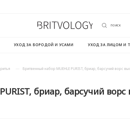
ПОИСК
УХОД ЗА БОРОДОЙ И УСАМИ
УХОД ЗА ЛИЦОМ И 
—
ритья
Бритвенный набор MUEHLE PURIST, бриар, барсучий ворс высше
RIST, бриар, барсучий ворс в