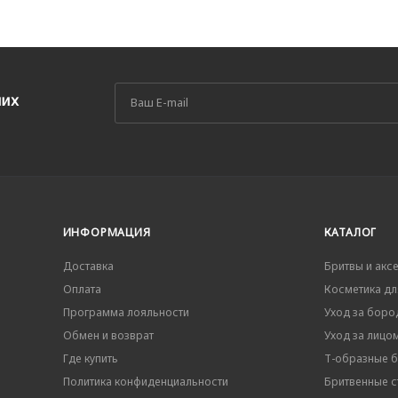
ших
ИНФОРМАЦИЯ
КАТАЛОГ
Доставка
Бритвы и акс
Оплата
Косметика дл
Программа лояльности
Уход за боро
Обмен и возврат
Уход за лицо
Где купить
Т-образные 
Политика конфиденциальности
Бритвенные ст