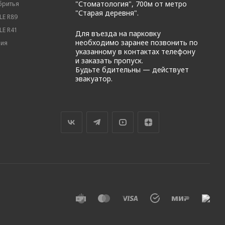
"Стоматология", 700м от метро
бритья
"Старая деревня".
E R89
E R41
Для въезда на парковку
необходимо заранее позвонить по
вия
указанному в контактах телефону
и заказать пропуск.
Будьте бдительны — действует
эвакуатор.