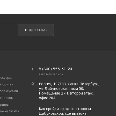
ПОДПИСАТЬСЯ
8 (800) 555-51-24
ЗАКАЗАТЬ ЗВОНОК
ессуары
Россия, 197183, Санкт-Петербург,
я бритья
ул. Дибуновская, дом 50,
дой и усами
Помещение 27Н, второй этаж,
офис 204.
м и телом
бритвы
Как пройти: вход со стороны
анки Gillette
Дибуновской, где вывеска